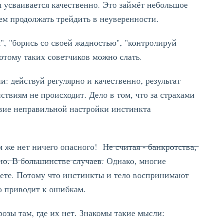
усваивается качественно. Это займёт небольшое
ем продолжать трейдить в неуверенности.
я", "борись со своей жадностью", "контролируй
отому таких советчиков можно слать.
: действуй регулярно и качественно, результат
ствиям не происходит. Дело в том, что за страхами
ствие неправильной настройки инстинкта
его опасного! Н̶е̶ ̶с̶ч̶и̶т̶а̶я̶ ̶-̶ ̶б̶а̶н̶к̶р̶о̶т̶с̶т̶в̶а̶,̶
р̶т̶е̶л̶ь̶н̶о̶.̶ ̶В̶ ̶б̶о̶л̶ь̶ш̶и̶н̶с̶т̶в̶е̶ ̶с̶л̶у̶ч̶а̶е̶в̶. Однако, многие
счете. Потому что инстинкты и тело воспринимают
то приводит к ошибкам.
розы там, где их нет. Знакомы такие мысли: