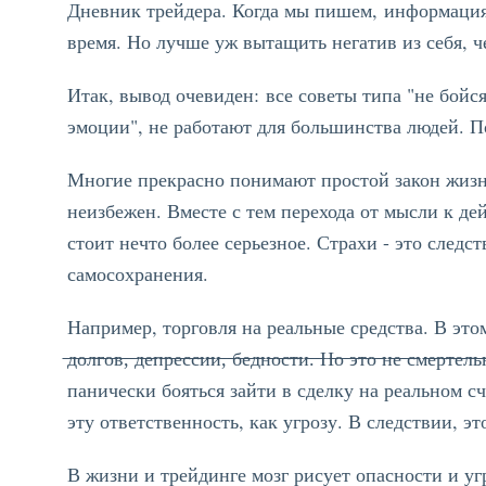
Дневник трейдера. Когда мы пишем, информация 
время. Но лучше уж вытащить негатив из себя, ч
Итак, вывод очевиден: все советы типа "не бойс
эмоции", не работают для большинства людей. П
Многие прекрасно понимают простой закон жизни
неизбежен. Вместе с тем перехода от мысли к дей
стоит нечто более серьезное. Страхи - это след
самосохранения.
Например, торговля на реальные средства. В этом же нет нич
̶д̶о̶л̶г̶о̶в̶,̶ ̶д̶е̶п̶р̶е̶с̶с̶и̶и̶,̶ ̶б̶е̶д̶н̶о̶с̶т̶и̶.̶ ̶Н̶о̶ ̶э̶т̶о̶ ̶н̶е̶ ̶с̶м̶е̶
панически бояться зайти в сделку на реальном 
эту ответственность, как угрозу. В следствии, э
В жизни и трейдинге мозг рисует опасности и уг