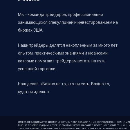
Мы - команда трейдеров, профессионально
занимающихся спекуляцией и инвестированием на
биржах США.
Наши трейдеры делятся накопленным за много лет
опытом, практическими знаниями и нюансами,
которые помогают трейдерам встать на путь
успешной торговли.
Наш девиз: «Важно не то, кто ты есть. Важно то,
куда ты идешь.»
KUBERA НЕ ЗАНИМАЕТСЯ ДЕЯТЕЛЬНОСТЬЮ, ПОДЛЕЖАЩЕЙ ЛИЦЕНЗИРОВАНИЮ. НЕ ЗАНИМА
ЛЮБЫЕ РЕКОМЕНДАЦИИ, КОТОРЫЕ ПУБЛИКУЮТСЯ НА САЙТЕ, НОСЯТ ИСКЛЮЧИТЕЛЬНО ИНФ
СИСТЕМЕ KUBERA, ПОЛЬЗОВАТЕЛЬ ПРИНИМАЕТ НА СЕБЯ ПОЛНОСТЬЮ ВСЮ ОТВЕТСТВЕННОСТ