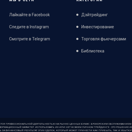
Лайкайте в Facebook
Дэйтрейдинг
Следите в Instagram
Инвестирование
Смотрите в Telegram
Торговля фьючерсами
Библиотека
ЕТСЯ ПРОФЕССИОНАЛЬНОЙ ДЕЯТЕЛЬНОСТЬЮ НА РЫНКЕ ЦЕННЫХ БУМАГ, БРОКЕРСКИМ ОБСЛУЖИВАНИЕМ 
ОРМАЦИОННЫЙ ХАРАКТЕР. ИСПОЛЬЗОВАТЬ ИХ ИЛИ НЕТ В СВОЕМ ЛИЧНОМ ТРЕЙДИНГЕ - ЭТО РЕШЕНИЕ И
Ь ЗА ФИНАНСОВЫЙ РЕЗУЛЬТАТ ЭТИХ СДЕЛОК, КОТОРЫЙ МОЖЕТ ПРИНЕСТИ КАК ПРИБЫЛЬ, ТАК И УБЫТКИ