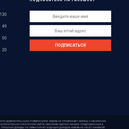
130
49
50
20
ИЛИ ДОВЕРИТЕЛЬНЫМ УПРАВЛЕНИЕМ. KUBERA НЕ ПРИВЛЕКАЕТ ЗАЙМЫ У НАСЕЛЕНИЯ.
СКЛЮЧИТЕЛЬНО ПОСЕТИТЕЛЯ САЙТА. ЗАКЛЮЧАЯ СДЕЛКИ НА БАЗЕ ПРЕДЛОЖЕННЫХ В
. ПРОШЛЫЕ ДОХОДЫ НЕ ГАРАНТИРУЮТ БУДУЩИХ ДОХОДОВ. KUBERA НЕ НЕСЕТ НИКАКОЙ