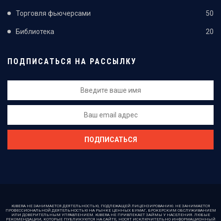
Торговля фьючерсами
50
Библиотека
20
ПОДПИСАТЬСЯ НА РАССЫЛКУ
KUBERA НЕ ЗАНИМАЕТСЯ ДЕЯТЕЛЬНОСТЬЮ, ПОДЛЕЖАЩЕЙ ЛИЦЕНЗИРОВАНИЮ. НЕ ЗАНИМАЕТСЯ
ПРОФЕССИОНАЛЬНОЙ ДЕЯТЕЛЬНОСТЬЮ НА РЫНКЕ ЦЕННЫХ БУМАГ, БРОКЕРСКИМ ОБСЛУЖИВАНИЕМ
ИЛИ ДОВЕРИТЕЛЬНЫМ УПРАВЛЕНИЕМ. KUBERA НЕ ПРИВЛЕКАЕТ ЗАЙМЫ У НАСЕЛЕНИЯ. ЛЮБЫЕ
РЕКОМЕНДАЦИИ, КОТОРЫЕ ПУБЛИКУЮТСЯ НА САЙТЕ, НОСЯТ ИСКЛЮЧИТЕЛЬНО ИНФОРМАЦИОННЫЙ