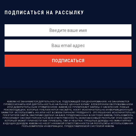
ПОДПИСАТЬСЯ НА РАССЫЛКУ
KUBERA НЕ ЗАНИМАЕТСЯ ДЕЯТЕЛЬНОСТЬЮ, ПОДЛЕЖАЩЕЙ ЛИЦЕНЗИРОВАНИЮ. НЕ ЗАНИМАЕТСЯ
ПРОФЕССИОНАЛЬНОЙ ДЕЯТЕЛЬНОСТЬЮ НА РЫНКЕ ЦЕННЫХ БУМАГ, БРОКЕРСКИМ ОБСЛУЖИВАНИЕМ
ИЛИ ДОВЕРИТЕЛЬНЫМ УПРАВЛЕНИЕМ. KUBERA НЕ ПРИВЛЕКАЕТ ЗАЙМЫ У НАСЕЛЕНИЯ. ЛЮБЫЕ
РЕКОМЕНДАЦИИ, КОТОРЫЕ ПУБЛИКУЮТСЯ НА САЙТЕ, НОСЯТ ИСКЛЮЧИТЕЛЬНО ИНФОРМАЦИОННЫЙ
ХАРАКТЕР. ИСПОЛЬЗОВАТЬ ИХ ИЛИ НЕТ В СВОЕМ ЛИЧНОМ ТРЕЙДИНГЕ - ЭТО РЕШЕНИЕ ИСКЛЮЧИТЕЛЬНО
ПОСЕТИТЕЛЯ САЙТА. ЗАКЛЮЧАЯ СДЕЛКИ НА БАЗЕ ПРЕДЛОЖЕННЫХ В СИСТЕМЕ KUBERA, ПОЛЬЗОВАТЕЛЬ
ПРИНИМАЕТ НА СЕБЯ ПОЛНОСТЬЮ ВСЮ ОТВЕТСТВЕННОСТЬ ЗА ФИНАНСОВЫЙ РЕЗУЛЬТАТ ЭТИХ СДЕЛОК,
КОТОРЫЙ МОЖЕТ ПРИНЕСТИ КАК ПРИБЫЛЬ, ТАК И УБЫТКИ. ПРОШЛЫЕ ДОХОДЫ НЕ ГАРАНТИРУЮТ
БУДУЩИХ ДОХОДОВ. KUBERA НЕ НЕСЕТ НИКАКОЙ ОТВЕТСТВЕННОСТИ ЗА РЕЗУЛЬТАТЫ ИСПОЛЬЗОВАНИЯ
ПОЛЬЗОВАТЕЛЕМ ИНФОРМАЦИИ, ПРЕДОСТАВЛЯЕМОЙ СИСТЕМОЙ KUBERA.