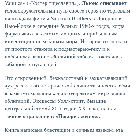
Льюис описывает
Vanities» («Костер тщеславия»).
головокружительный путь своего героя по торговым
площадкам фирмы Salomon Brothers в Лондоне и
Нью-Йорке в середине бурных 1980-х годов, когда
фирма являлась самым мощным и прибыльным
инвестиционным банком мира. История этого пути –
от простого стажера к подмастерью-геку и к
«большой хобот»
победному званию
– оказалась
забавной и пугающей.
Это откровенный, безжалостный и захватывающий
дух рассказ об истерической алчности и честолюбии
в замкнутом, маниакально одержимом мире рынка
облигаций. Эксцессы Уолл-стрит, бывшие
центральной темой 80-х годов XX века, нашли
точное отражение в «Покере лжецов».
Книга написана блестящим и сочным языком, эта