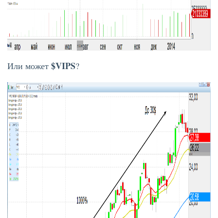
$VIPS
Или может
?