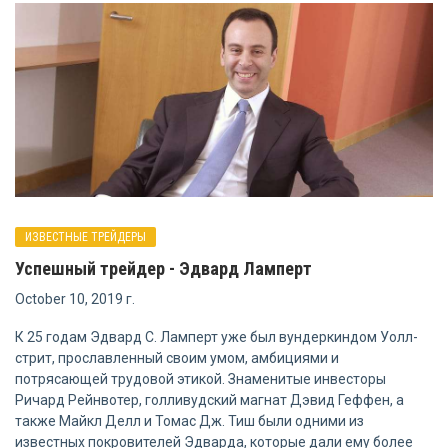
ИЗВЕСТНЫЕ ТРЕЙДЕРЫ
Успешный трейдер - Эдвард Ламперт
October 10, 2019 г.
К 25 годам Эдвард С. Ламперт уже был вундеркиндом Уолл-
cтрит, прославленный своим умом, амбициями и
потрясающей трудовой этикой. Знаменитые инвесторы
Ричард Рейнвотер, голливудский магнат Дэвид Геффен, а
также Майкл Делл и Томас Дж. Тиш были одними из
известных покровителей Эдварда, которые дали ему более