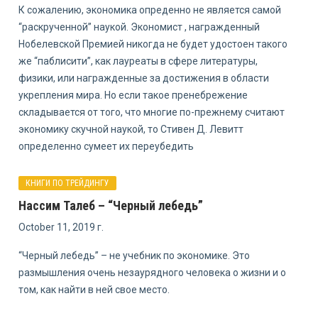
К сожалению, экономика опреденно не является самой
“раскрученной” наукой. Экономист , награжденный
Нобелевской Премией никогда не будет удостоен такого
же “паблисити”, как лауреаты в сфере литературы,
физики, или награжденные за достижения в области
укрепления мира. Но если такое пренебрежение
складывается от того, что многие по-прежнему считают
экономику скучной наукой, то Стивен Д. Левитт
определенно сумеет их переубедить
КНИГИ ПО ТРЕЙДИНГУ
Нассим Талеб – “Черный лебедь”
October 11, 2019 г.
“Черный лебедь” – не учебник по экономике. Это
размышления очень незаурядного человека о жизни и о
том, как найти в ней свое место.