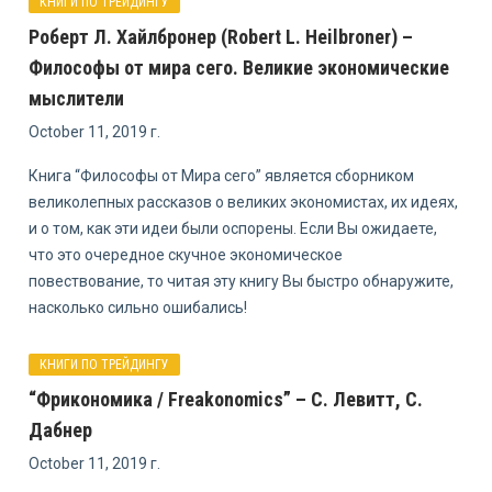
КНИГИ ПО ТРЕЙДИНГУ
Роберт Л. Хайлбронер (Robert L. Heilbroner) –
Философы от мира сего. Великие экономические
мыслители
October 11, 2019 г.
Книга “Философы от Мира сего” является сборником
великолепных рассказов о великих экономистах, их идеях,
и о том, как эти идеи были оспорены. Если Вы ожидаете,
что это очередное скучное экономическое
повествование, то читая эту книгу Вы быстро обнаружите,
насколько сильно ошибались!
КНИГИ ПО ТРЕЙДИНГУ
“Фрикономика / Freakonomics” – С. Левитт, С.
Дабнер
October 11, 2019 г.